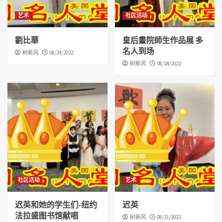
艺术
社区活动
劉比華
皇后畫院師生作品展 多
名人到场
树新风
08/24/2022
树新风
08/24/2022
社区活动
艺术
迟英和她的学生们-纽约
迟英
法拉盛图书馆献唱
树新风
08/21/2022