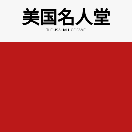
Skip
美国名人堂
to
content
THE USA HALL OF FAME