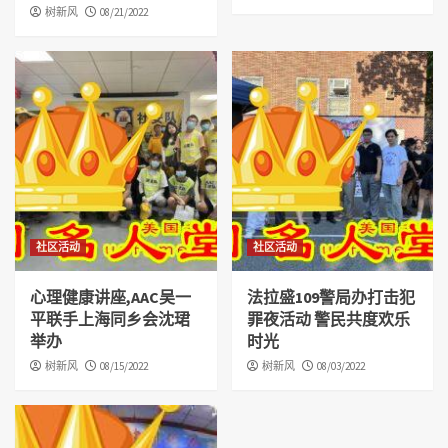
树新风
08/21/2022
社区活动
社区活动
心理健康讲座,AAC吴一
法拉盛109警局办打击犯
平联手上海同乡会沈珺
罪夜活动 警民共度欢乐
举办
时光
树新风
08/15/2022
树新风
08/03/2022