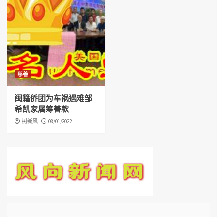
慈善
闽籍侨团为车祸遇难邹
希凯家属筹善款
树新风
08/01/2022