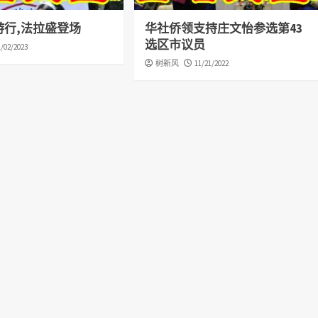
游行,法拉盛登场
华社侨领支持庄文怡参选第43
选区市议员
1/02/2023
树新风
11/21/2022