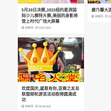
5月20日决赛,2023纽约星湃国
康乃馨大
际少儿模特大赛,美丽的身影将
树新风
0
登上时代广场大屏幕
树新风
05/07/2023
社区活动
欢度国庆,感恩有你,亚裔之友总
联盟邮轮游览活动取得圆满成
功
树新风
06/30/2022