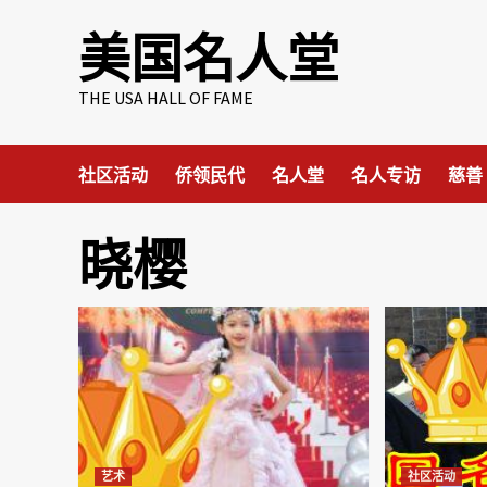
Skip
美国名人堂
to
content
THE USA HALL OF FAME
社区活动
侨领民代
名人堂
名人专访
慈善
晓樱
艺术
社区活动