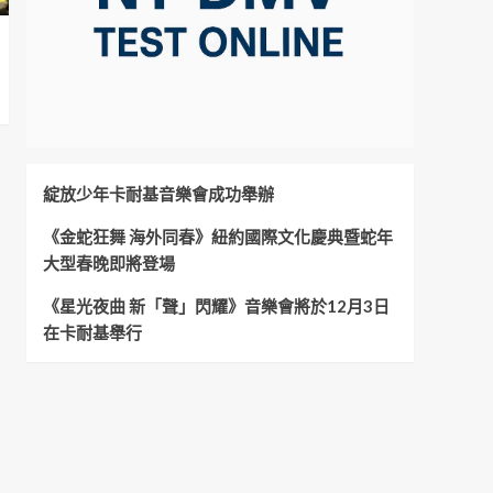
綻放少年卡耐基音樂會成功舉辦
《金蛇狂舞 海外同春》紐約國際文化慶典暨蛇年
大型春晚即將登場
《星光夜曲 新「聲」閃耀》音樂會將於12月3日
在卡耐基舉行