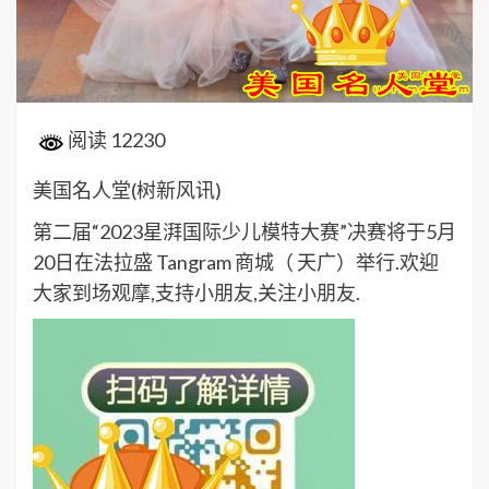
阅读 12230
美国名人堂(树新风讯)
第二届“2023星湃国际少儿模特大赛”决赛将于5月
20日在法拉盛 Tangram 商城（ 天广）举行.欢迎
大家到场观摩,支持小朋友,关注小朋友.