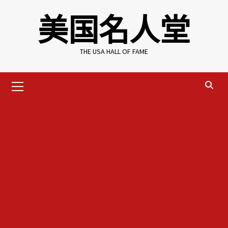
Skip
美国名人堂
to
content
THE USA HALL OF FAME
Primary
Menu