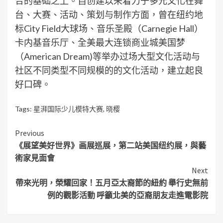
合的基础之上。自创建以来着力于多元文化在舞
台、大赛、活动、策划与制作方面，曾在纽约地
标City Field大球场、音乐圣殿（Carnegie Hall）
卡内基音乐厅、全美最大连锁商业城美国梦
（American Dream)等举办过场大型文化活动与
社区不同类型不同规模的的文化活动，建立起良
好口碑。
Tags:
星湃国际少儿模特大赛
,
晓樱
Continue
Previous
《展望美好世界》画展巡展，第二站美国纽约展，與藝
Reading
術家見面會
Next
帶來光明，榮耀回家！五月亞太裔節的紐約 舉行史無前
例的觀影活動 呼籲北美的亞裔朋友走進電影院