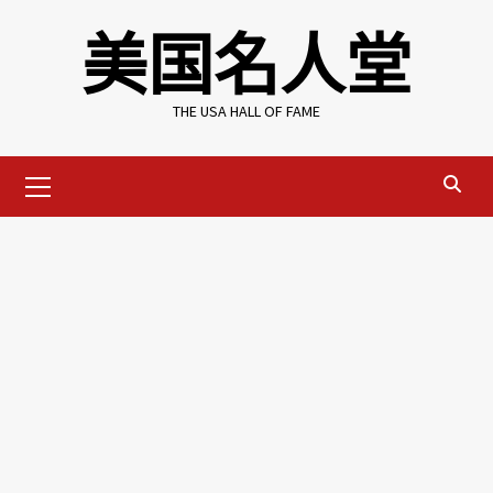
Skip
美国名人堂
to
content
THE USA HALL OF FAME
Primary
Menu