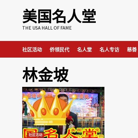
Skip
美国名人堂
to
content
THE USA HALL OF FAME
社区活动
侨领民代
名人堂
名人专访
慈善
林金坡
社区活动