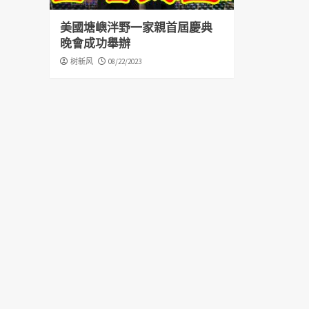
美國塘嶼泮野一家親首屆慶典
晚會成功舉辦
树新风
08/22/2023