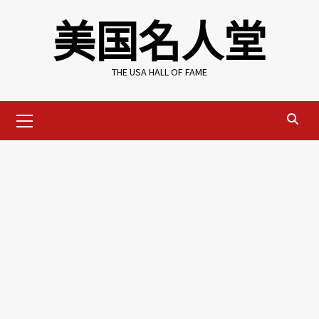
Skip
美国名人堂
to
content
THE USA HALL OF FAME
Primary
Menu