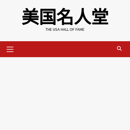
Skip
美国名人堂
to
content
THE USA HALL OF FAME
Primary
Menu