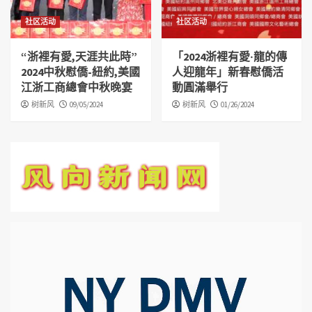
社区活动
社区活动
“浙裡有愛,天涯共此時”
「2024浙裡有愛‧龍的傳
2024中秋慰僑-紐約,美國
人迎龍年」新春慰僑活
江浙工商總會中秋晚宴
動圓滿舉行
树新风
09/05/2024
树新风
01/26/2024