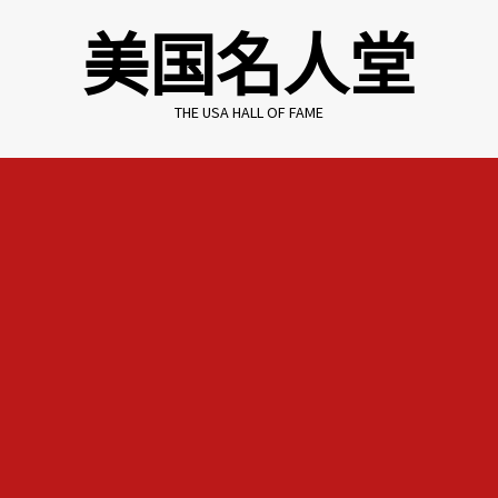
Skip
美国名人堂
to
content
THE USA HALL OF FAME