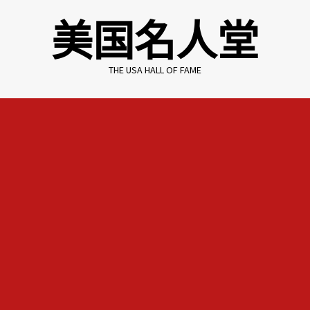
Skip
美国名人堂
to
content
THE USA HALL OF FAME