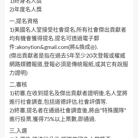
1)終身名人獎
2)年度名人獎
一,提名資格
1)美國名人堂接受社會提名,所有社會傑出貢獻者
均有機會獲得提名.提名可透過電子郵
件:akonytion&gmail.com(將&換成@).
(傑出貢獻者是指在過去5年至少20次登報或權威
網路媒體報道,登報必須是傳統報紙,或其它有說服
力證明)
二,審核
1)初審,在收到提名及傑出貢獻者證明後,名人堂將
進行社會調查,包括道德評估,社會評價等.
2)終審,提名者在通過社會調查後,將由”特殊團隊”
進行投票,獲得75%以上票數,即通過.
三,入選