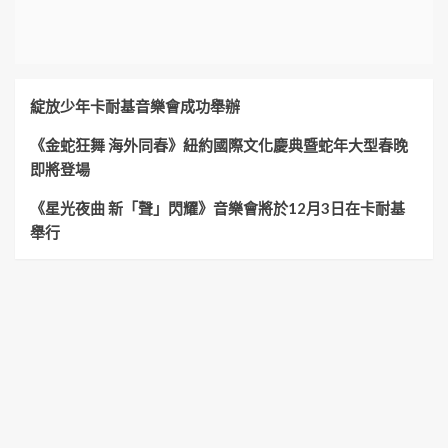
綻放少年卡耐基音樂會成功舉辦
《金蛇狂舞 海外同春》紐約國際文化慶典暨蛇年大型春晚
即將登場
《星光夜曲 新「聲」閃耀》音樂會將於12月3日在卡耐基
舉行