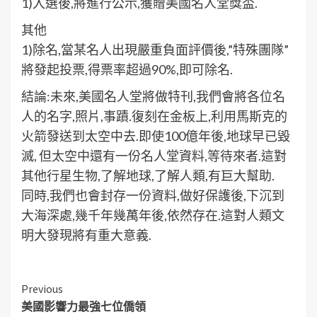
1)入選後,將進行公示,獲贈美國名人堂獎盃.
其他
1)除名,當某名人出現嚴重負面評價後,”特殊團隊”
將發起投票,得票率超過90%,即可除名.
結論:未來,美國名人堂將做特刊,我們會將各位名
人的名字,照片,事蹟.復刻在金板上,利用馬斯克的
火箭發送到太空中去.即使100億年後,地球早已毀
滅, 但太空中還有一份名人堂資料,等待來者.這對
其他行星生物,了解地球,了解人類,有巨大幫助.
同時,我們也會封存一份資料,做好保護後,下沉到
大海深處,幾千年幾萬年後,依然存在.這對人類文
明大發現將有重大意義.
Continue
Previous
美國影響力最強七位僑領
Reading