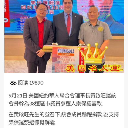
阅读 19890
9月21日,美國紐約華人聯合會理事長黃啟旺攜該
會骨幹為38選區市議員參選人樂保羅籌款.
在黃啟旺先生的號召下,該會成員踴躍捐款,為支持
樂保羅競選慷慨解囊.