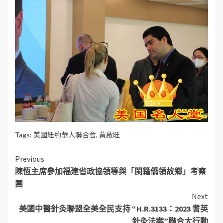
Tags:
美國紐約華人聯合會
,
黃啟旺
Continue
Previous
陳恆主席參加福建省政協領導與「閩籍僑領故鄉」考察
Reading
團
Next
美國中醫針灸聯盟全美全民支持 “H.R.3133：2023 耆英
針灸法案”聯合大行動