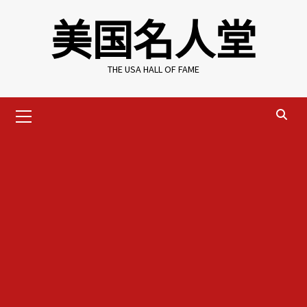
Skip
美国名人堂
to
content
THE USA HALL OF FAME
Primary
Menu