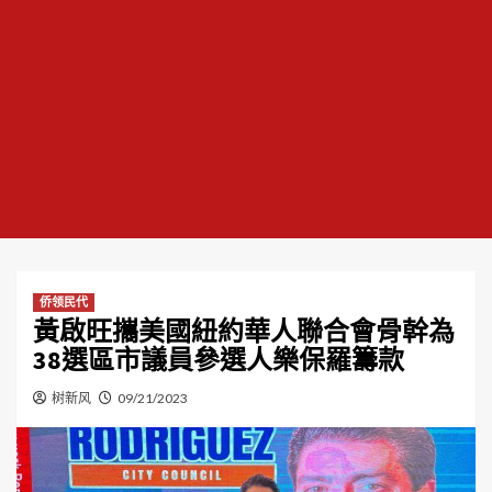
侨领民代
黃啟旺攜美國紐約華人聯合會骨幹為
38選區市議員參選人樂保羅籌款
树新风
09/21/2023