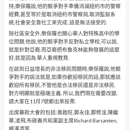
持,樂保羅說,他的競爭對手準備消減紐約市的警察
經費,甚至等於是取消紐約市警察局,取消監獄系
統,社會安全靠社工來完成 ,這是無法接受的.
除社區安全外,樂保羅也關心華人對特殊高中的學
位問題.他說,他的競爭對手反對私立學校,可以說,
就是針對亞裔.而亞裔把布魯克林能夠發展的這麼
好,就是因為 華人重視教育.
在談到日益增長的非法移民問題時,樂保羅說,他競
爭對手的說法就是,如果你歡迎移民的話,那就應該
歡迎所有移民,不管他是合法移民還是非法移民.
對方明顯就是極端主義. 所以,我們現在需要改變,
請大家在11月7號都出來投票.
出席募款大會的包括:黃啟旺,鄭永佳,鄭修淦,陳繼
華,凌飛,布碌崙共和黨副主席Richard Barsamien,
楊漢清等.