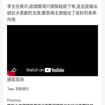
李主任表示,這個獎項只頒發給退下來,並且是做出
過巨大貢獻的主席,鄭思祺主席做出了良好的表率
作用.
颁奖现场
Tags:
郑思祺日
Continue
Previous