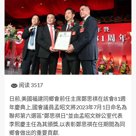
阅读 3517
日前,美國福建同鄉會前任主席鄭思祺在該會81週
年慶典上,國會議員孟昭文將2023年7月1日命名為
聯邦第六選區“鄭思祺日”並由孟昭文辦公室代表
李熙慶主任為其頒獎,以表彰鄭思祺在任期間為同
鄉會做出的重要貢獻.