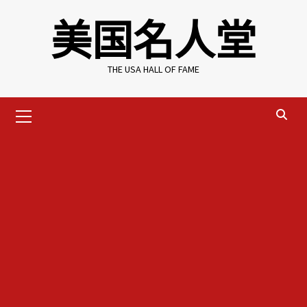
Skip
美国名人堂
to
content
THE USA HALL OF FAME
Primary
Menu