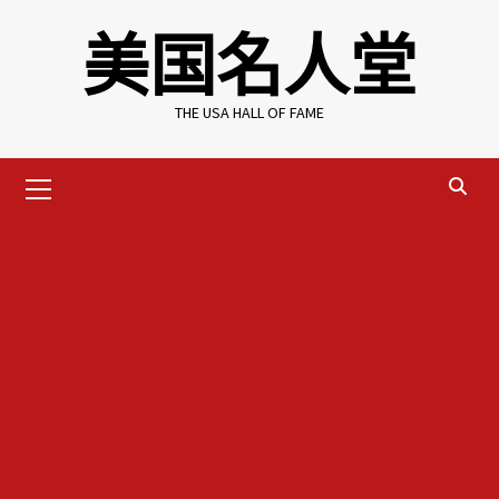
Skip
美国名人堂
to
content
THE USA HALL OF FAME
Primary
Menu