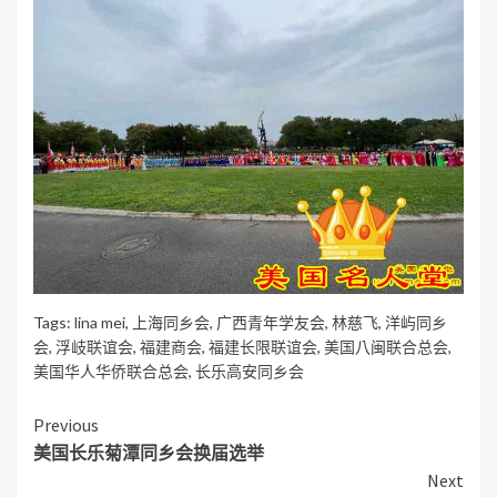
Tags:
lina mei
,
上海同乡会
,
广西青年学友会
,
林慈飞
,
洋屿同乡
会
,
浮岐联谊会
,
福建商会
,
福建长限联谊会
,
美国八闽联合总会
,
美国华人华侨联合总会
,
长乐高安同乡会
Continue
Previous
美国长乐菊潭同乡会换届选举
Reading
Next